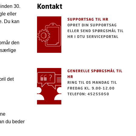
Kontakt
 inden 30.
le eller
SUPPORTSAG TIL HR
se. Du kan
OPRET DIN SUPPORTSAG
ELLER SEND SPØRGSMÅL TIL
HR I DTU SERVICEPORTAL
vornår den
 særlige
GENERELLE SPØRGSMÅL TIL
HR
ril det
RING TIL OS MANDAG TIL
FREDAG KL. 9.00-12.00
TELEFON: 45255050
ene
dan du beder