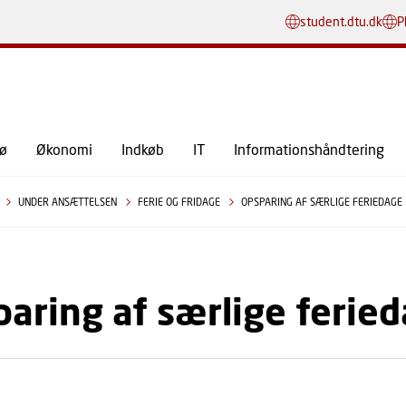
GÅ TIL PRIMÆRT INDHOLD (TRYK ENTER).
student.dtu.dk
P
jø
Økonomi
Indkøb
IT
Informationshåndtering
UNDER ANSÆTTELSEN
FERIE OG FRIDAGE
OPSPARING AF SÆRLIGE FERIEDAGE
aring af særlige ferie