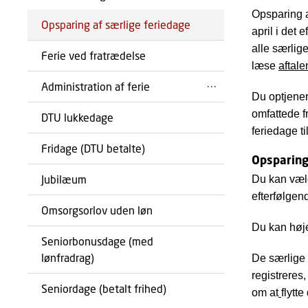
Opsparing a
Opsparing af særlige feriedage
april i det 
alle særlige
Ferie ved fratrædelse
læse
aftale
Administration af ferie
Du optjener
omfattede f
DTU lukkedage
feriedage ti
Fridage (DTU betalte)
Opsparin
Jubilæum
Du kan vælg
efterfølgend
Omsorgsorlov uden løn
Du kan høje
Seniorbonusdage (med
lønfradrag)
De særlige 
registreres
Seniordage (betalt frihed)
om at
flytt