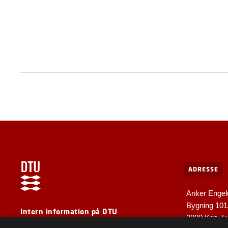
ADRESSE
Anker Engel
Bygning 10
Intern information på DTU
2800 Kgs. L
For medarbejdere og gæster