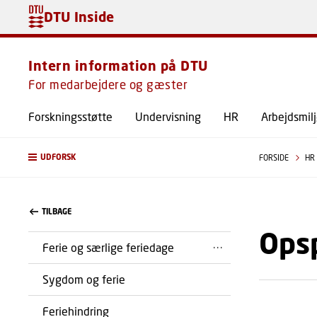
DTU Inside
Intern information på DTU
For medarbejdere og gæster
Forskningsstøtte
Undervisning
HR
Arbejdsmil
UDFORSK
FORSIDE
HR
TILBAGE
Opsp
Ferie og særlige feriedage
Sygdom og ferie
Feriehindring