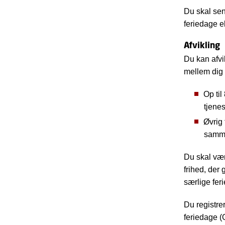
Du skal sen
feriedage el
Afvikling
Du kan afvi
mellem dig 
Op til
tjene
Øvrig 
samme
Du skal vær
frihed, der 
særlige fe
Du registre
feriedage (