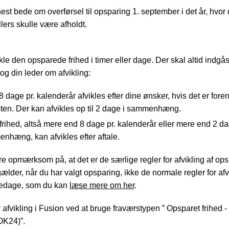
est bede om overførsel til opsparing 1. september i det år, hvor
lers skulle være afholdt.
kle den opsparede frihed i timer eller dage. Der skal altid indgås
og din leder om afvikling:
 8 dage pr. kalenderår afvikles efter dine ønsker, hvis det er fore
sten. Der kan afvikles op til 2 dage i sammenhæng.
frihed, altså mere end 8 dage pr. kalenderår eller mere end 2 da
nhæng, kan afvikles efter aftale.
e opmærksom på, at det er de særlige regler for afvikling af ops
gælder, når du har valgt opsparing, ikke de normale regler for afv
riedage, som du kan
læse mere om her
.
r afvikling i Fusion ved at bruge fraværstypen ” Opsparet frihed 
OK24)”.