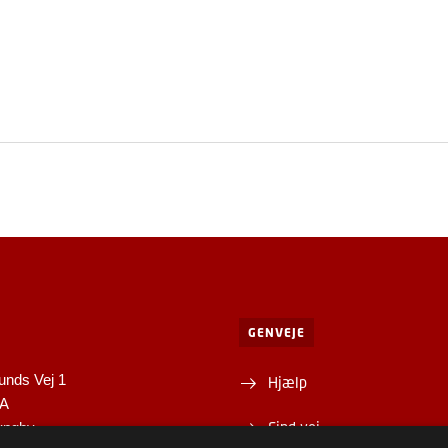
GENVEJE
unds Vej 1
Hjælp
1A
Find vej
yngby