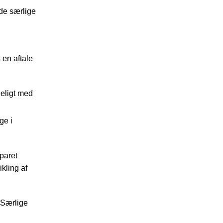
 de særlige
 en aftale
neligt med
ge i
paret
ikling af
- Særlige