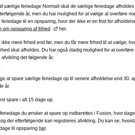
f særlige feriedage Normalt skal de særlige feriedage afholdes
efterfølgende år, men du har mulighed for at vælge at overføre nog
 feriedage til en opsparing, hvor der ikke er en frist for afholdel
n om opsparing af frihed
her.
 ikke mere frihed end før, men du får mere frihed til at vælge, h
rihed skal afholdes. Du har også stadig mulighed for at overføre
l afvikling det følgende år.
g
e at spare særlige feriedage op til senere afholdelse end 30. ap
e år.
st spare i alt 15 dage op.
feriedage du ønsker at spare op indberettes i Fusion, hvor dag
, og der efterfølgende kan registreres afvikling. Du kan se, hvor
e dage til opsparing
her
.