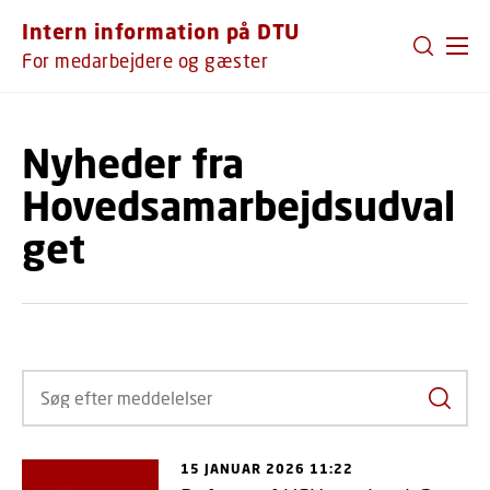
GÅ TIL PRIMÆRT INDHOLD (TRYK ENTER).
Intern information på DTU
For medarbejdere og gæster
Nyheder fra
Hovedsamarbejdsudval
get
Søg ef
15 JANUAR 2026 11:22