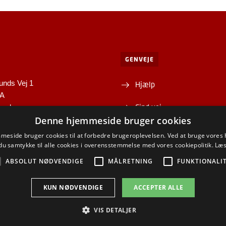
GENVEJE
unds Vej 1
Hjælp
1A
Find vej
yngby
Denne hjemmeside bruger cookies
Institutter og centre
eside bruger cookies til at forbedre brugeroplevelsen. Ved at bruge vore
du samtykke til alle cookies i overensstemmelse med vores cookiepolitik.
Læs
ABSOLUT NØDVENDIGE
MÅLRETNING
FUNKTIONALI
KUN NØDVENDIGE
ACCEPTER ALLE
ACEBOOK
INSTAGRAM
LINKEDIN
YOUTU
VIS DETALJER