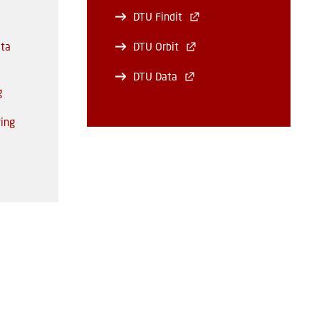
DTU Findit
ata
DTU Orbit
DTU Data
g
ring