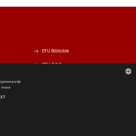
DTU Bibliotek
DTU Orbit
s hjemmeside
 mere
DANISH
TET
DANISH
ENGLISH
BE