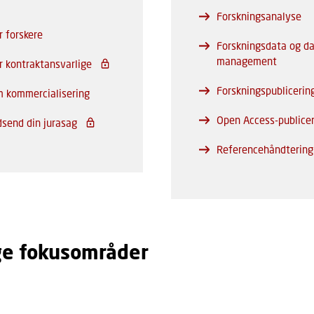
Forskningsanalyse
r forskere
Forskningsdata og d
management
r kontraktansvarlige
Forskningspublicerin
 kommercialisering
Open Access-publice
dsend din jurasag
Referencehåndtering
ge fokusområder