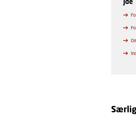
jde
Fo
Fo
Om
In
Særli