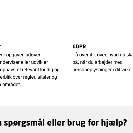
t
GDPR
ver opgaver, udøver
Få overblik over, hvad du ska
nderviser eller udvikler
på, når du arbejder med
 ophavsret relevant for dig og
personoplysninger i dit virk
rblik over regler, aftaler og
på området.
 spørgsmål eller brug for hjælp?