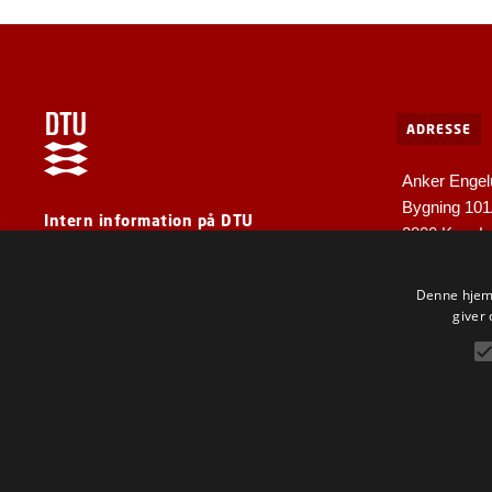
ADRESSE
Anker Engel
Bygning 10
Intern information på DTU
2800 Kgs. L
For medarbejdere og gæster
Denne hjemm
giver 
F