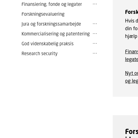
Finansiering, fonde og legater
Fors
Forskningsevaluering
Hvis d
Jura og forskningssamarbejde
din fo
Kommercialisering og patentering
hjælp
God videnskabelig praksis
Finan
Research security
legat
Nyt o
og le
For