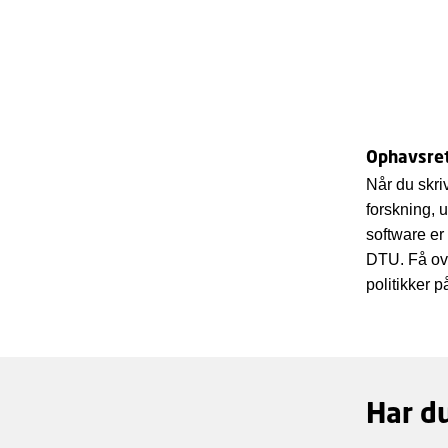
Ophavsre
Når du skri
forskning, u
software er
DTU. Få ove
politikker 
Har du