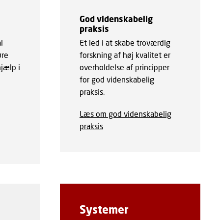
God videnskabelig
praksis
l
Et led i at skabe troværdig
øre
forskning af høj kvalitet er
jælp i
overholdelse af principper
for god videnskabelig
praksis.
Læs om god videnskabelig
praksis
Systemer