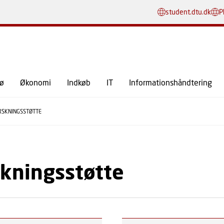
GÅ TIL PRIMÆRT INDHOLD (TRYK ENTER).
student.dtu.dk
P
jø
Økonomi
Indkøb
IT
Informationshåndtering
RSKNINGSSTØTTE
skningsstøtte