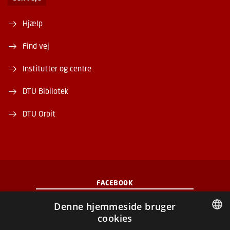
Hjælp
Find vej
Institutter og centre
DTU Bibliotek
DTU Orbit
FACEBOOK
Denne hjemmeside bruger
INSTAGRAM
cookies