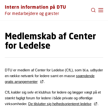
GÅ TIL PRIMÆRT INDHOLD (TRYK ENTER).
Intern information på DTU
For medarbejdere og gæster
Medlemskab af Center
for Ledelse
DTU er medlem af Center for Ledelse (CfL), som bl.a. udbyder
en række netværk for ledere samt en masse
spændende
gratis arrangementer
.
CfL kalder sig selv et klubhus for ledere og lægger vægt på et
stærkt fagligt forum for ledere i både private og offentlige
virksomheder.
De tilslutter sig helhedsorienteret ledelse
.