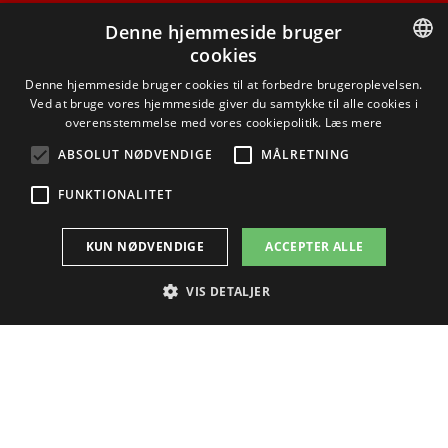
Denne hjemmeside bruger
ADRESSE
cookies
Anker Engelunds Vej 1
DANISH
Denne hjemmeside bruger cookies til at forbedre brugeroplevelsen.
Bygning 101A
Ved at bruge vores hjemmeside giver du samtykke til alle cookies i
DANISH
overensstemmelse med vores cookiepolitik.
Læs mere
2800 Kgs. Lyngby
ENGLISH
ABSOLUT NØDVENDIGE
MÅLRETNING
GENVEJE
FUNKTIONALITET
Hjælp
KUN NØDVENDIGE
ACCEPTER ALLE
Find vej
VIS DETALJER
Institutter og centre
DTU Bibliotek
Absolut nødvendige
Målretning
Funktionalitet
DTU Orbit
Absolut nødvendige cookies muliggør hjemmesidens grundlæggende
funktionalitet såsom brugerlogin og kontoadministration. Hjemmesiden
kan ikke bruges korrekt uden de absolut nødvendige cookies.