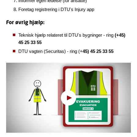
Informér egen ledelse (for ansatte)
Foretag registrering i DTU's Injury app
For øvrig hjælp:
Teknisk hjælp relateret til DTU's bygninger - ring
(+45)
45 25 33 55
DTU vagten (Securitas) - ring (+
45) 45 25 33 55
Hov, denne funktion kræver
cookies
For at se indholdet skal du ændre dit
cookie-
samtykke
til at tillade funktionalitet og
målretning cookies