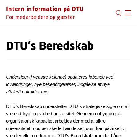
GÅ TIL PRIMÆRT INDHOLD (TRYK ENTER).
Intern information på DTU
For medarbejdere og gæster
DTU's Beredskab
Undersider (i venstre kolonne) opdateres løbende ved
lovændringer, nye bekendtgørelser, indgåelse af nye
aftaler/kontrakter mv.
DTU’s Beredskab understøtter DTU´s strategiske sigte om at
være et trygt og sikkert universitet. Gennem opbygning af
organisatorisk kapacitet arbejdes der med at sikre
universitetet mod uønskede hændelser, som kan påvirke liv,
værdier eller omdømme. DTU's Beredskab arbejder både