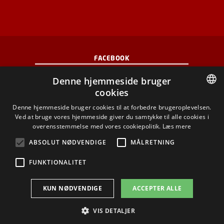
FACEBOOK
Denne hjemmeside bruger
INSTAGRAM
cookies
DANISH
Denne hjemmeside bruger cookies til at forbedre brugeroplevelsen.
LINKEDIN
Ved at bruge vores hjemmeside giver du samtykke til alle cookies i
DANISH
overensstemmelse med vores cookiepolitik.
Læs mere
YOUTUBE
ENGLISH
ABSOLUT NØDVENDIGE
MÅLRETNING
FUNKTIONALITET
Brug af personoplysninger
KUN NØDVENDIGE
ACCEPTER ALLE
Cookieoversigt
Tilgængelighedserklæring
VIS DETALJER