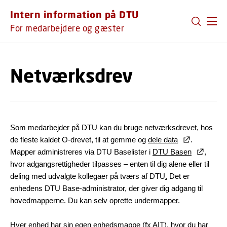
GÅ TIL PRIMÆRT INDHOLD (TRYK ENTER).
Intern information på DTU
For medarbejdere og gæster
Netværksdrev
Som medarbejder på DTU kan du bruge netværksdrevet, hos
de fleste kaldet O-drevet, til at gemme og
dele data
.
Mapper administreres via DTU Baselister i
DTU Basen
,
hvor adgangsrettigheder tilpasses – enten til dig alene eller til
deling med udvalgte kollegaer på tværs af DTU
.
Det er
enhedens DTU Base-administrator, der giver dig adgang til
hovedmapperne. Du kan selv oprette undermapper.
Hver enhed har sin egen enhedsmappe (fx AIT), hvor du har