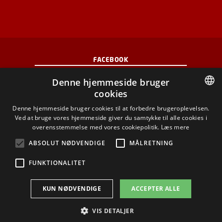
FACEBOOK
Denne hjemmeside bruger
INSTAGRAM
cookies
DANISH
Denne hjemmeside bruger cookies til at forbedre brugeroplevelsen.
LINKEDIN
Ved at bruge vores hjemmeside giver du samtykke til alle cookies i
DANISH
overensstemmelse med vores cookiepolitik.
Læs mere
YOUTUBE
ENGLISH
ABSOLUT NØDVENDIGE
MÅLRETNING
FUNKTIONALITET
Brug af personoplysninger
KUN NØDVENDIGE
ACCEPTER ALLE
Cookieoversigt
Tilgængelighedserklæring
VIS DETALJER