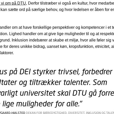
er vi om på DTU
, Derfor tilstræber vi også en kultur, hvor medarb
kan sætte ord på særlige behov, og hvor ledelsen er åben for e
handler om at have forskellige perspektiver og kompetencer i et t
tion. Lighed handler om at give lige muligheder til og at respekt
rund. Inklusion indebærer at skabe et miljø, hvor alle føler sig
 for deres unikke bidrag, uanset køn, kropsfunktion, etnicitet, al
faktorer.
us på DEI styrker trivsel, forbedrer
ltater og tiltrækker talenter. Som
arligt universitet skal DTU gå forr
 lige muligheder for alle."
RYGAARD-HJALSTED
DEKAN FOR BÆREDYGTIGHED, DIVERSITET, INKLUSION OG TALE