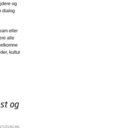
ejdere og
n dialog
eam eller
ere alle
 velkomne
der, kultur
est og
NTUDVIKLING