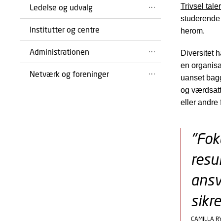
Trivsel tal
Ledelse og udvalg
studerende 
Institutter og centre
herom.
Administrationen
Diversitet 
en organisa
Netværk og foreninger
uanset bagg
og værdsatte
eller andre 
"Fok
resu
ansv
sikre
CAMILLA 