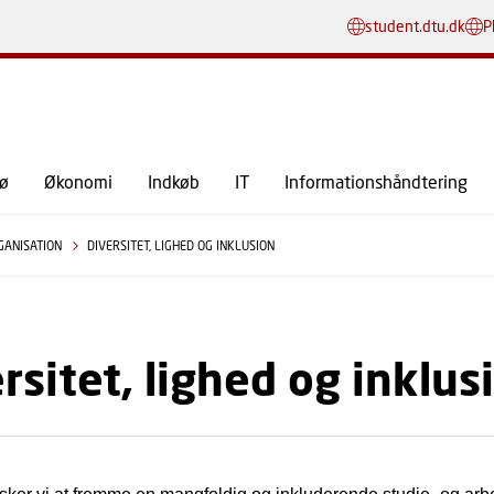
GÅ TIL PRIMÆRT INDHOLD (TRYK ENTER).
student.dtu.dk
P
jø
Økonomi
Indkøb
IT
Informationshåndtering
GANISATION
DIVERSITET, LIGHED OG INKLUSION
rsitet, lighed og inklus