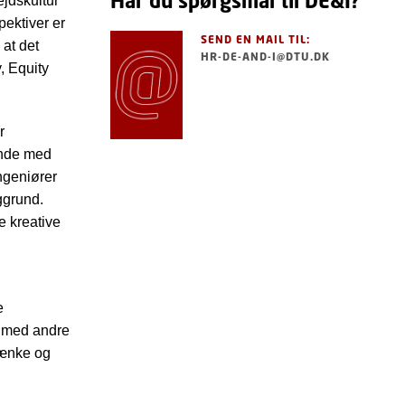
Har du spørgsmål til DE&I?
jdskultur
pektiver er
SEND EN MAIL TIL:
 at det
HR-DE-AND-I@DTU.DK
y, Equity
r
ende med
ngeniører
ggrund.
e kreative
e
e med andre
tænke og