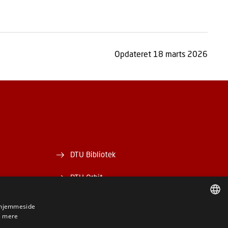
Opdateret 18 marts 2026
DTU Bibliotek
DTU Orbit
s hjemmeside
 mere
DANISH