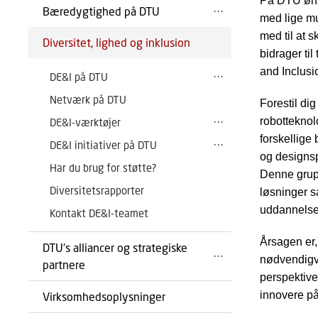
På DTU ønsk
Bæredygtighed på DTU
med lige mul
med til at 
Diversitet, lighed og inklusion
bidrager til
and Inclusi
DE&I på DTU
Netværk på DTU
Forestil di
robotteknol
DE&I-værktøjer
forskellige
DE&I initiativer på DTU
og designsp
Har du brug for støtte?
Denne grupp
Diversitetsrapporter
løsninger 
uddannelser
Kontakt DE&I-teamet
Årsagen er,
DTU's alliancer og strategiske
nødvendigv
partnere
perspektive
innovere på
Virksomhedsoplysninger