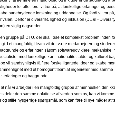
er vi at fremme en mangfoldig og inkluderende studie- og arbe
igheder for alle, fordi vi tror på, at forskellige erfaringer og pers
skabe banebrydende forskning og uddannelse. Og fordi vi tror på,
 trivslen. Derfor er diversitet, lighed og inklusion (DE&I - Diversit
on) en vigtig dagsorden.
g en gruppe på DTU, der skal løse et komplekst problem inden fo
ogi. I et mangfoldigt team vil der være medarbejdere og studer
 baggrunde og erfaringer, såsom softwareudviklere, mekaniske i
ecialister med forskellige køn, nationalitet, alder og kulturel ba
e vil sandsynligvis få flere forskelligartede ideer og skabe mer
sammenlignet med et homogent team af ingeniører med samme
, erfaringer og baggrunde.
 at når vi arbejder i en mangfoldig gruppe af mennesker, der ikk
is deler den samme opfattelse af verden som os, kan vi komm
r og stille nysgerrige spørgsmål, som kan føre til nye måder at 
.