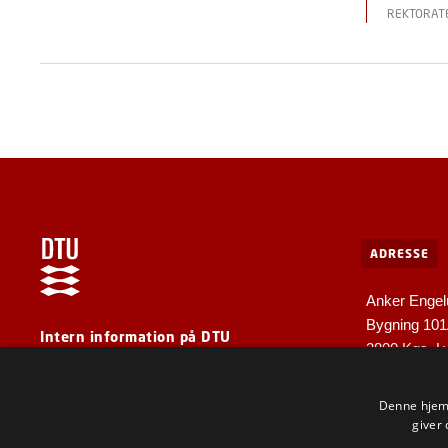
REKTORAT
ADRESSE
Anker Engel
Bygning 10
Intern information på DTU
2800 Kgs. L
For medarbejdere og gæster
Denne hjemm
giver 