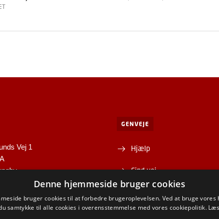
ET
GENVEJE
unds Vej 1
Hjælp
1A
Find vej
yngby
Denne hjemmeside bruger cookies
Institutter og centre
eside bruger cookies til at forbedre brugeroplevelsen. Ved at bruge vore
du samtykke til alle cookies i overensstemmelse med vores cookiepolitik.
Læs