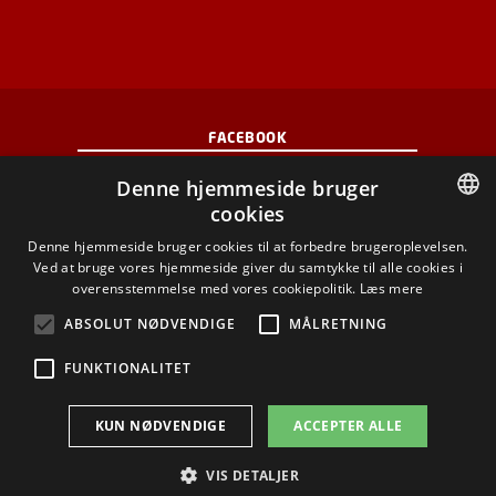
FACEBOOK
Denne hjemmeside bruger
INSTAGRAM
cookies
DANISH
Denne hjemmeside bruger cookies til at forbedre brugeroplevelsen.
LINKEDIN
Ved at bruge vores hjemmeside giver du samtykke til alle cookies i
DANISH
overensstemmelse med vores cookiepolitik.
Læs mere
YOUTUBE
ENGLISH
ABSOLUT NØDVENDIGE
MÅLRETNING
FUNKTIONALITET
Brug af personoplysninger
KUN NØDVENDIGE
ACCEPTER ALLE
Cookieoversigt
Tilgængelighedserklæring
VIS DETALJER