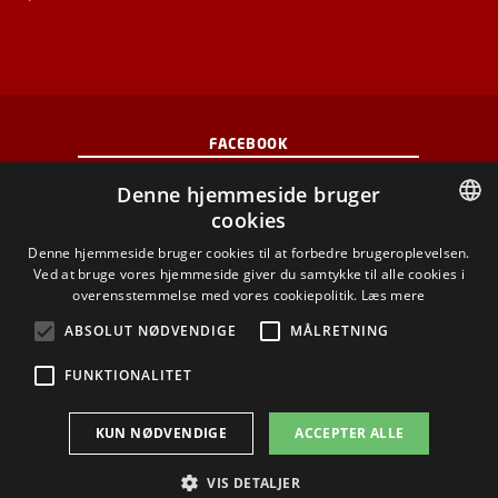
FACEBOOK
Denne hjemmeside bruger
INSTAGRAM
cookies
DANISH
Denne hjemmeside bruger cookies til at forbedre brugeroplevelsen.
LINKEDIN
Ved at bruge vores hjemmeside giver du samtykke til alle cookies i
DANISH
overensstemmelse med vores cookiepolitik.
Læs mere
YOUTUBE
ENGLISH
ABSOLUT NØDVENDIGE
MÅLRETNING
FUNKTIONALITET
Brug af personoplysninger
KUN NØDVENDIGE
ACCEPTER ALLE
Cookieoversigt
Tilgængelighedserklæring
VIS DETALJER