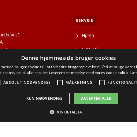
GENVEJE
unds Vej 1
Hjælp
1A
Find vej
yngby
Denne hjemmeside bruger cookies
Institutter og centre
eside bruger cookies til at forbedre brugeroplevelsen. Ved at bruge vore
du samtykke til alle cookies i overensstemmelse med vores cookiepolitik.
Læs
ABSOLUT NØDVENDIGE
MÅLRETNING
FUNKTIONALI
ACEBOOK
KUN NØDVENDIGE
INSTAGRAM
ACCEPTER ALLE
LINKEDIN
YOUTU
VIS DETALJER
Brug af personoplysninger
Cookieoversigt
Tilgængelighedserklæring
Absolut nødvendige
Målretning
Funktionalitet