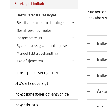
Foretag et indkøb
Klik her fo
Bestil varer fra kataloget
indkøbets s
Bestil varer uden for kataloget
Bestil rejser og møder
Indkøbsordre (PO)
Indk
Systemmæssig varemodtagelse
Manuel fakturabehandling
Indk
Køb af tjenestebil
Indkøbsprocesser og roller
Indk
DTU's aftaleoversigt
Årso
Indkøbskategorier og -ansvarlige
Indkøbskursus