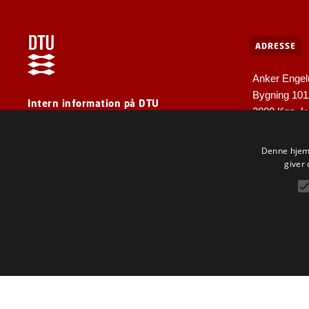
ADRESSE
Anker Engel
Bygning 10
Intern information på DTU
2800 Kgs. L
For medarbejdere og gæster
Denne hjemm
giver 
F