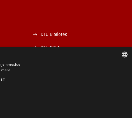
DTU Bibliotek
DTU Orbit
s hjemmeside
 mere
DANISH
TET
DANISH
ENGLISH
BE