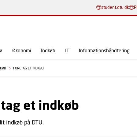
GÅ TIL PRIMÆRT INDHOLD (TRYK ENTER).
student.dtu.dk
P
jø
Økonomi
Indkøb
IT
Informationshåndtering
DKØB
FORETAG ET INDKØB
tag et indkøb
dit indkøb på DTU.