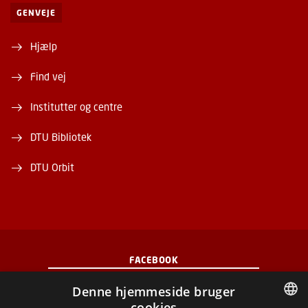
GENVEJE
Hjælp
Find vej
Institutter og centre
DTU Bibliotek
DTU Orbit
FACEBOOK
Denne hjemmeside bruger
INSTAGRAM
cookies