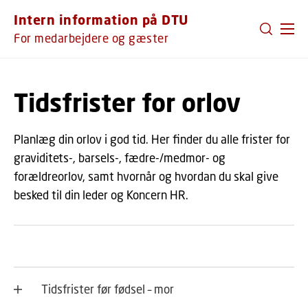
GÅ TIL PRIMÆRT INDHOLD (TRYK ENTER).
Intern information på DTU
For medarbejdere og gæster
Tidsfrister for orlov
Planlæg din orlov i god tid. Her finder du alle frister for
graviditets-, barsels-, fædre-/medmor- og
forældreorlov, samt hvornår og hvordan du skal give
besked til din leder og Koncern HR.
Tidsfrister før fødsel – mor