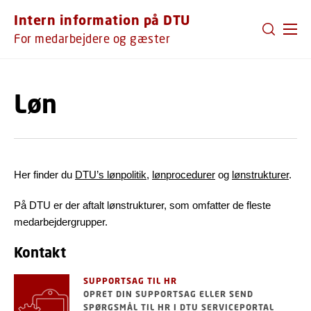
GÅ TIL PRIMÆRT INDHOLD (TRYK ENTER).
Intern information på DTU
For medarbejdere og gæster
Løn
Her finder du
DTU’s lønpolitik
,
lønprocedurer
og
lønstrukturer
.
På DTU er der aftalt lønstrukturer, som omfatter de fleste
medarbejdergrupper.
Kontakt
SUPPORTSAG TIL HR
OPRET DIN SUPPORTSAG ELLER SEND
SPØRGSMÅL TIL HR I DTU SERVICEPORTAL