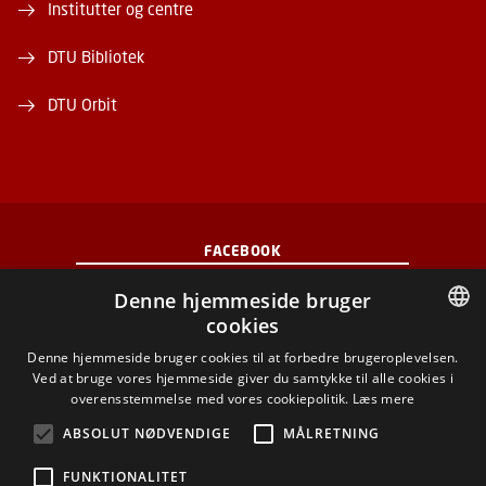
Institutter og centre
DTU Bibliotek
DTU Orbit
FACEBOOK
Denne hjemmeside bruger
INSTAGRAM
cookies
DANISH
Denne hjemmeside bruger cookies til at forbedre brugeroplevelsen.
LINKEDIN
Ved at bruge vores hjemmeside giver du samtykke til alle cookies i
DANISH
overensstemmelse med vores cookiepolitik.
Læs mere
YOUTUBE
ENGLISH
ABSOLUT NØDVENDIGE
MÅLRETNING
FUNKTIONALITET